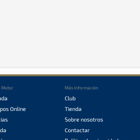
o Motor
Más Información
ada
Club
pos Online
Tienda
cias
Sobre nosotros
da
Contactar