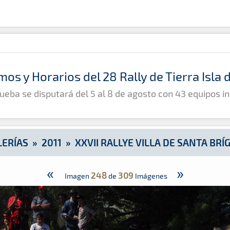
ígida
mos y Horarios del 28 Rally de Tierra Isla
ueba se disputará del 5 al 8 de agosto con 43 equipos in
LERÍAS
»
2011
»
XXVII RALLYE VILLA DE SANTA BRÍ
«
»
248
309
Imagen
de
Imágenes