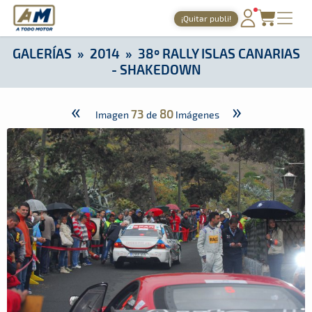
A Todo Motor
· Revista del motor desde 1999
¡Quitar publi!
A Todo Motor
»
Galerías
»
2014
»
38º Rally Islas Canarias - 
PORTADA
GALERÍAS
»
2014
»
38º RALLY ISLAS CANARIAS
- SHAKEDOWN
TIEMPOS ONLINE
NOTICIAS
«
»
73
80
Imagen
de
Imágenes
AGENDA
GALERÍAS
TIENDA
ARCHIVO