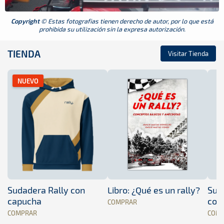
Copyright
© Estas fotografias tienen derecho de autor, por lo que está
prohibida su utilización sin la expresa autorización.
TIENDA
Visitar Tienda
NUEVO
Sudadera Rally con
Libro: ¿Qué es un rally?
Sud
capucha
con
COMPRAR
COMPRAR
COM