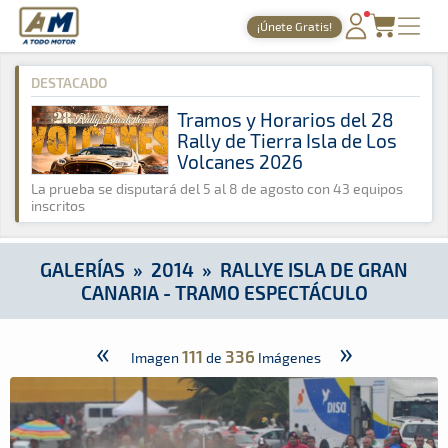
A Todo Motor
· Revista del motor desde 1999
¡Únete Gratis!
A Todo Motor
»
Galerías
»
2014
»
Rallye Isla de Gran Canaria 
PORTADA
DESTACADO
TIEMPOS ONLINE
Tramos y Horarios del 28
Rally de Tierra Isla de Los
NOTICIAS
Volcanes 2026
AGENDA
La prueba se disputará del 5 al 8 de agosto con 43 equipos
inscritos
GALERÍAS
TIENDA
GALERÍAS
»
2014
»
RALLYE ISLA DE GRAN
CANARIA - TRAMO ESPECTÁCULO
ARCHIVO
«
»
111
336
Imagen
de
Imágenes