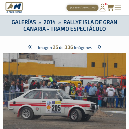
A Todo Motor
· Revista del motor desde 1999
¡Hazte Premium!
A Todo Motor
»
Galerías
»
2014
»
Rallye Isla de Gran Canaria 
PORTADA
GALERÍAS
»
2014
»
RALLYE ISLA DE GRAN
CANARIA - TRAMO ESPECTÁCULO
TIEMPOS ONLINE
NOTICIAS
«
»
25
336
Imagen
de
Imágenes
AGENDA
GALERÍAS
TIENDA
ARCHIVO