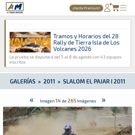
A Todo Motor
· Revista del motor desde 1999
¡Hazte Premium!
A Todo Motor
»
Galerías
»
2011
»
Slalom El Pajar I 2011
PORTADA
DESTACADO
TIEMPOS ONLINE
Tramos y Horarios del 28
Rally de Tierra Isla de Los
NOTICIAS
Volcanes 2026
AGENDA
La prueba se disputará del 5 al 8 de agosto con 43 equipos
inscritos
GALERÍAS
TIENDA
GALERÍAS
»
2011
»
SLALOM EL PAJAR I 2011
ARCHIVO
«
»
14
265
Imagen
de
Imágenes