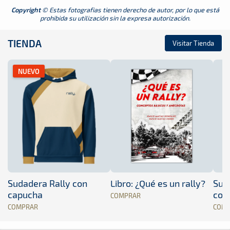
Copyright
© Estas fotografias tienen derecho de autor, por lo que está
prohibida su utilización sin la expresa autorización.
TIENDA
Visitar Tienda
NUEVO
Sudadera Rally con
Libro: ¿Qué es un rally?
Sud
capucha
con
COMPRAR
COMPRAR
COM