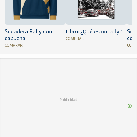
Sudadera Rally con
Libro: ¿Qué es un rally?
Sud
capucha
con
COMPRAR
COMPRAR
COM
Publicidad