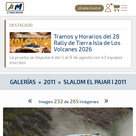
A Todo Motor
· Revista del motor desde 1999
¡Únete Gratis!
A Todo Motor
»
Galerías
»
2011
»
Slalom El Pajar I 2011
PORTADA
DESTACADO
TIEMPOS ONLINE
Tramos y Horarios del 28
Rally de Tierra Isla de Los
NOTICIAS
Volcanes 2026
AGENDA
La prueba se disputará del 5 al 8 de agosto con 43 equipos
inscritos
GALERÍAS
TIENDA
GALERÍAS
»
2011
»
SLALOM EL PAJAR I 2011
ARCHIVO
«
»
232
265
Imagen
de
Imágenes