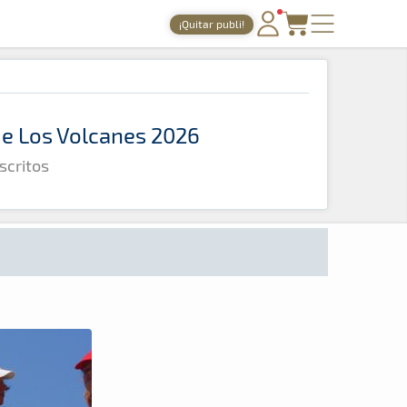
¡Quitar publi!
PORTADA
TIEMPOS ONLINE
 de Los Volcanes 2026
NOTICIAS
scritos
AGENDA
GALERÍAS
TIENDA
ARCHIVO