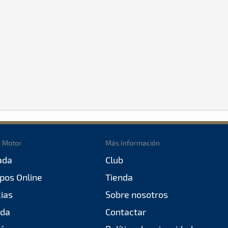
o Motor
Más Información
ada
Club
pos Online
Tienda
cias
Sobre nosotros
da
Contactar