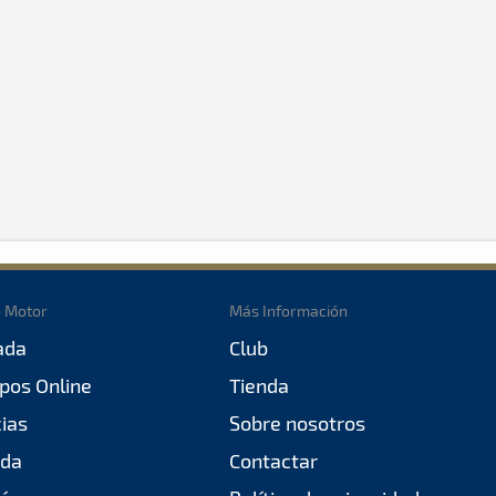
o Motor
Más Información
ada
Club
pos Online
Tienda
cias
Sobre nosotros
da
Contactar