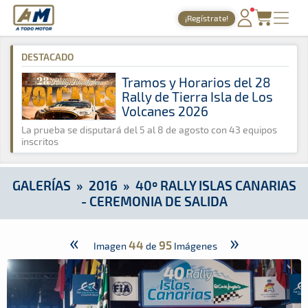
A Todo Motor
· Revista del motor desde 1999
¡Regístrate!
A Todo Motor
»
Galerías
»
2016
»
40º Rally Islas Canarias - C
PORTADA
DESTACADO
TIEMPOS ONLINE
Tramos y Horarios del 28
Rally de Tierra Isla de Los
NOTICIAS
Volcanes 2026
AGENDA
La prueba se disputará del 5 al 8 de agosto con 43 equipos
inscritos
GALERÍAS
TIENDA
GALERÍAS
»
2016
»
40º RALLY ISLAS CANARIAS
- CEREMONIA DE SALIDA
ARCHIVO
«
»
44
95
Imagen
de
Imágenes