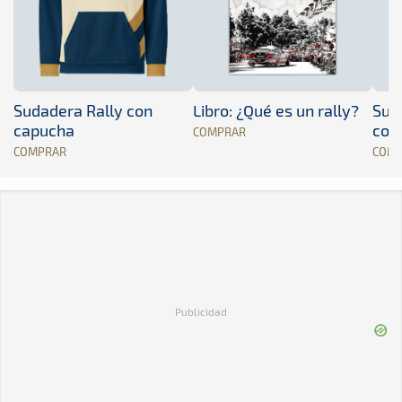
Sudadera Rally con
Libro: ¿Qué es un rally?
Sud
capucha
con
COMPRAR
COMPRAR
COM
Publicidad