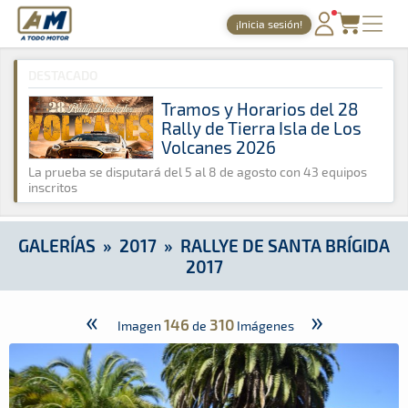
A Todo Motor
· Revista del motor desde 1999
¡Inicia sesión!
A Todo Motor
»
Galerías
»
2017
»
Rallye de Santa Brígida 2017
PORTADA
DESTACADO
TIEMPOS ONLINE
Tramos y Horarios del 28
Rally de Tierra Isla de Los
NOTICIAS
Volcanes 2026
AGENDA
La prueba se disputará del 5 al 8 de agosto con 43 equipos
inscritos
GALERÍAS
TIENDA
GALERÍAS
»
2017
»
RALLYE DE SANTA BRÍGIDA
2017
ARCHIVO
«
»
146
310
Imagen
de
Imágenes