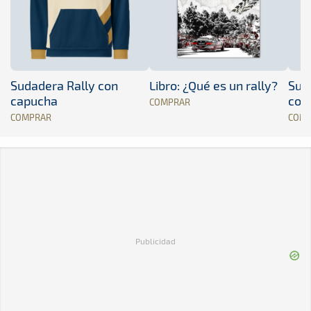
Sudadera Rally con
Libro: ¿Qué es un rally?
Sud
capucha
con
COMPRAR
COMPRAR
COM
Publicidad