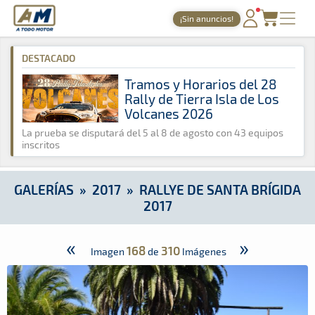
A Todo Motor
· Revista del motor desde 1999
¡Sin anuncios!
A Todo Motor
»
Galerías
»
2017
»
Rallye de Santa Brígida 2017
PORTADA
DESTACADO
TIEMPOS ONLINE
Tramos y Horarios del 28
Rally de Tierra Isla de Los
NOTICIAS
Volcanes 2026
AGENDA
La prueba se disputará del 5 al 8 de agosto con 43 equipos
inscritos
GALERÍAS
TIENDA
GALERÍAS
»
2017
»
RALLYE DE SANTA BRÍGIDA
2017
ARCHIVO
«
»
168
310
Imagen
de
Imágenes