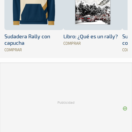
Sudadera Rally con
Libro: ¿Qué es un rally?
Sud
capucha
con
COMPRAR
COMPRAR
COM
Publicidad