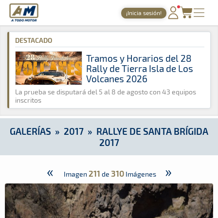
A Todo Motor
· Revista del motor desde 1999
¡Inicia sesión!
A Todo Motor
»
Galerías
»
2017
»
Rallye de Santa Brígida 2017
PORTADA
DESTACADO
TIEMPOS ONLINE
Tramos y Horarios del 28
Rally de Tierra Isla de Los
NOTICIAS
Volcanes 2026
AGENDA
La prueba se disputará del 5 al 8 de agosto con 43 equipos
inscritos
GALERÍAS
TIENDA
GALERÍAS
»
2017
»
RALLYE DE SANTA BRÍGIDA
2017
ARCHIVO
«
»
211
310
Imagen
de
Imágenes