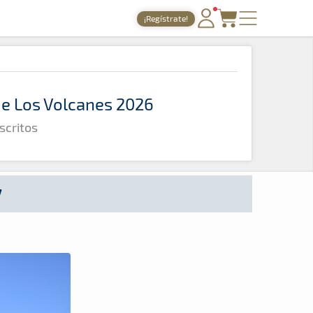
¡Regístrate!
PORTADA
TIEMPOS ONLINE
 de Los Volcanes 2026
NOTICIAS
scritos
AGENDA
GALERÍAS
TIENDA
7
ARCHIVO