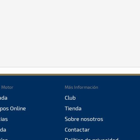
o Motor
Más Información
ada
Club
pos Online
Tienda
cias
Sobre nosotros
da
Contactar