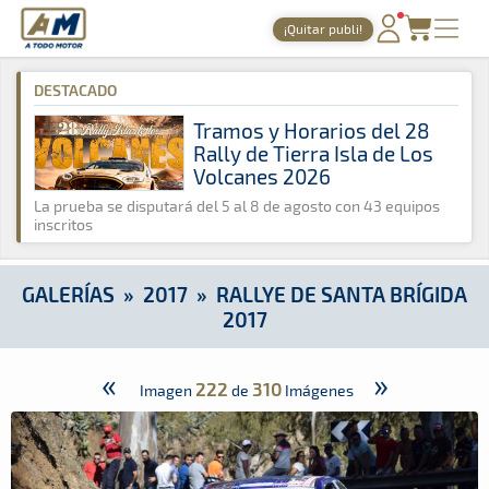
A Todo Motor
· Revista del motor desde 1999
¡Quitar publi!
A Todo Motor
»
Galerías
»
2017
»
Rallye de Santa Brígida 2017
PORTADA
DESTACADO
TIEMPOS ONLINE
Tramos y Horarios del 28
Rally de Tierra Isla de Los
NOTICIAS
Volcanes 2026
AGENDA
La prueba se disputará del 5 al 8 de agosto con 43 equipos
inscritos
GALERÍAS
TIENDA
GALERÍAS
»
2017
»
RALLYE DE SANTA BRÍGIDA
2017
ARCHIVO
«
»
222
310
Imagen
de
Imágenes