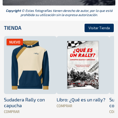
Copyright
© Estas fotografias tienen derecho de autor, por lo que está
prohibida su utilización sin la expresa autorización.
TIENDA
Visitar Tienda
NUEVO
Sudadera Rally con
Libro: ¿Qué es un rally?
Sud
capucha
con
COMPRAR
COMPRAR
COM