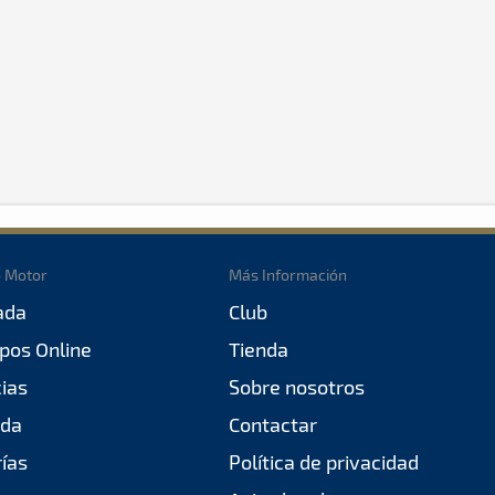
o Motor
Más Información
ada
Club
pos Online
Tienda
cias
Sobre nosotros
da
Contactar
rías
Política de privacidad