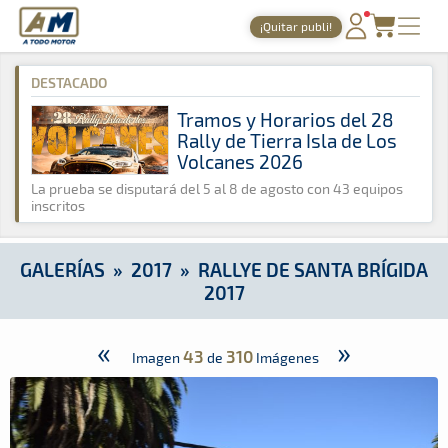
A Todo Motor
· Revista del motor desde 1999
¡Quitar publi!
A Todo Motor
»
Galerías
»
2017
»
Rallye de Santa Brígida 2017
PORTADA
DESTACADO
TIEMPOS ONLINE
Tramos y Horarios del 28
Rally de Tierra Isla de Los
NOTICIAS
Volcanes 2026
AGENDA
La prueba se disputará del 5 al 8 de agosto con 43 equipos
inscritos
GALERÍAS
TIENDA
GALERÍAS
»
2017
»
RALLYE DE SANTA BRÍGIDA
2017
ARCHIVO
«
»
43
310
Imagen
de
Imágenes