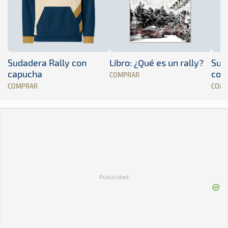
Sudadera Rally con
Libro: ¿Qué es un rally?
Sud
capucha
con
COMPRAR
COMPRAR
COM
Publicidad