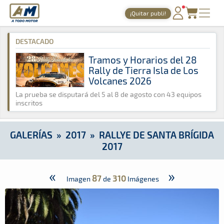
A Todo Motor
· Revista del motor desde 1999
¡Quitar publi!
A Todo Motor
»
Galerías
»
2017
»
Rallye de Santa Brígida 2017
PORTADA
DESTACADO
TIEMPOS ONLINE
Tramos y Horarios del 28
Rally de Tierra Isla de Los
NOTICIAS
Volcanes 2026
AGENDA
La prueba se disputará del 5 al 8 de agosto con 43 equipos
inscritos
GALERÍAS
TIENDA
GALERÍAS
»
2017
»
RALLYE DE SANTA BRÍGIDA
2017
ARCHIVO
«
»
87
310
Imagen
de
Imágenes