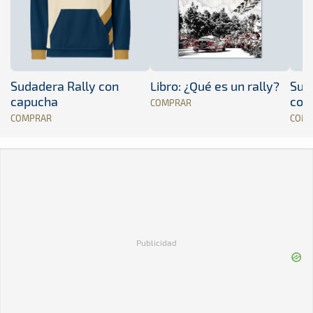
Sudadera Rally con
Libro: ¿Qué es un rally?
Sud
capucha
con
COMPRAR
COMPRAR
COM
Publicidad