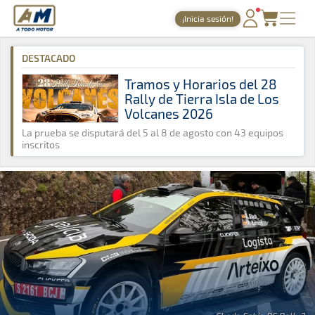
A Todo Motor
· Revista del motor desde 1999
¡Inicia sesión!
A Todo Motor
»
Noticias
»
ERC
PORTADA
DESTACADO
TIEMPOS ONLINE
Tramos y Horarios del 28
Rally de Tierra Isla de Los
NOTICIAS
Volcanes 2026
AGENDA
La prueba se disputará del 5 al 8 de agosto con 43 equipos
inscritos
GALERÍAS
TIENDA
ARCHIVO