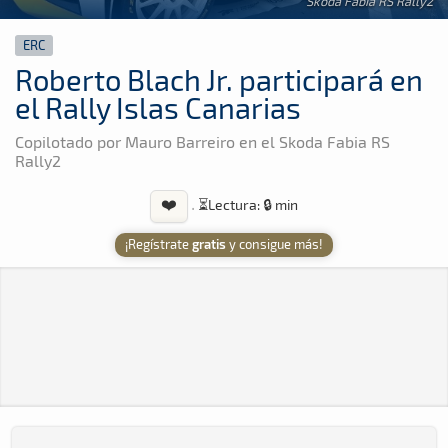
Skoda Fabia RS Rally2
ERC
Roberto Blach Jr. participará en
el Rally Islas Canarias
Copilotado por Mauro Barreiro en el Skoda Fabia RS
Rally2
❤️
·
⏳
Lectura: 🔒 min
¡Regístrate
gratis
y consigue más!