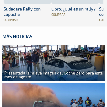
Sudadera Rally con
Libro: ¿Qué es un rally?
Sud
capucha
con
COMPRAR
COMPRAR
COM
MÁS NOTICIAS
Presentada la nueva imagen del Coche Zero para este
mes de agosto