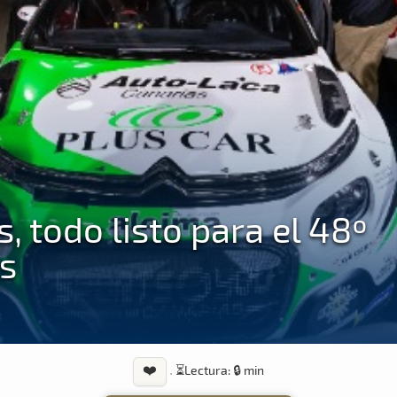
, todo listo para el 48º
as
❤️
·
⏳
Lectura: 🔒 min