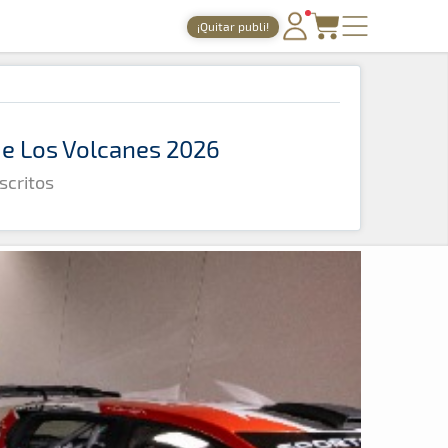
¡Quitar publi!
PORTADA
TIEMPOS ONLINE
 de Los Volcanes 2026
NOTICIAS
scritos
AGENDA
GALERÍAS
TIENDA
ARCHIVO