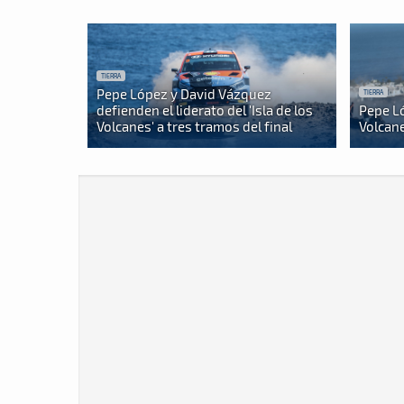
TIERRA
Pepe López y David Vázquez
TIERRA
defienden el liderato del 'Isla de los
Pepe Ló
Volcanes' a tres tramos del final
Volcane