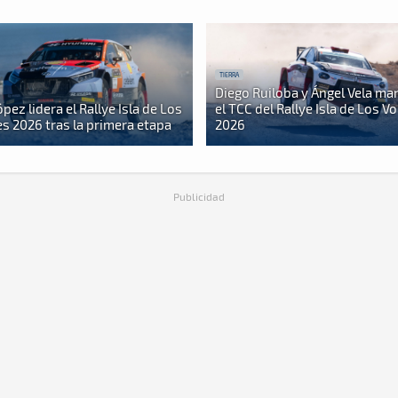
TIERRA
Diego Ruiloba y Ángel Vela ma
pez lidera el Rallye Isla de Los
el TCC del Rallye Isla de Los V
s 2026 tras la primera etapa
2026
Publicidad