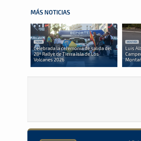
MÁS NOTICIAS
TIERRA
MONTAÑA
Celebrada la ceremonia de salida del
Luis Al
28º Rallye de Tierra Isla de Los
Campeo
Volcanes 2026
Montañ