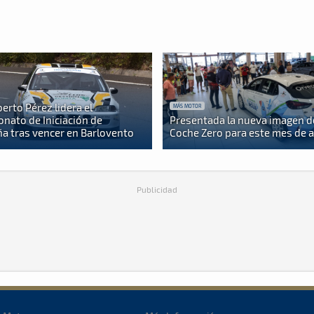
berto Pérez lidera el
MÁS MOTOR
nato de Iniciación de
Presentada la nueva imagen d
a tras vencer en Barlovento
Coche Zero para este mes de 
Publicidad