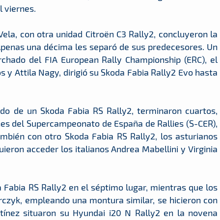
l viernes.
ela, con otra unidad Citroën C3 Rally2, concluyeron la
. Apenas una décima les separó de sus predecesores. Un
rchado del FIA European Rally Championship (ERC), el
y Attila Nagy, dirigió su Skoda Fabia Rally2 Evo hasta
do de un Skoda Fabia RS Rally2, terminaron cuartos,
nes del Supercampeonato de España de Rallies (S-CER),
ambién con otro Skoda Fabia RS Rally2, los asturianos
ieron acceder los italianos Andrea Mabellini y Virginia
da Fabia RS Rally2 en el séptimo lugar, mientras que los
zyk, empleando una montura similar, se hicieron con
rtínez situaron su Hyundai i20 N Rally2 en la novena