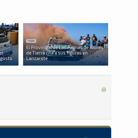
TIERRA
El Provincial de Las Palmas de Rallies
el
de Tierra cita a sus figuras en
agosto
Lanzarote