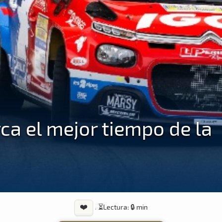
a el mejor tiempo de la
❤️
·
⏳
Lectura: 🔒 min