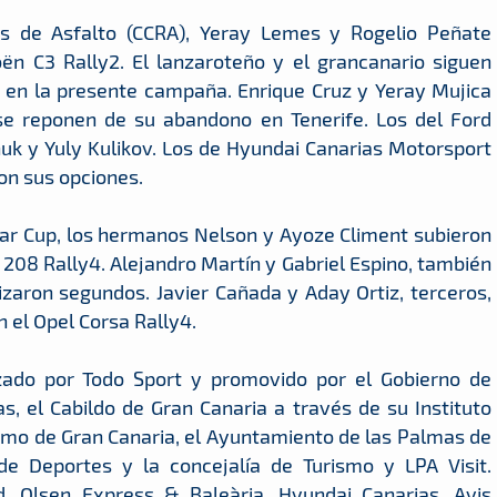
s de Asfalto (CCRA), Yeray Lemes y Rogelio Peñate
oën C3 Rally2. El lanzaroteño y el grancanario siguen
s en la presente campaña. Enrique Cruz y Yeray Mujica
e reponen de su abandono en Tenerife. Los del Ford
uk y Yuly Kulikov. Los de Hyundai Canarias Motorsport
on sus opciones.
Car Cup, los hermanos Nelson y Ayoze Climent subieron
 208 Rally4. Alejandro Martín y Gabriel Espino, también
lizaron segundos. Javier Cañada y Aday Ortiz, terceros,
n el Opel Corsa Rally4.
izado por Todo Sport y promovido por el Gobierno de
, el Cabildo de Gran Canaria a través de su Instituto
ismo de Gran Canaria, el Ayuntamiento de las Palmas de
 de Deportes y la concejalía de Turismo y LPA Visit.
 Olsen Express & Baleària, Hyundai Canarias, Avis