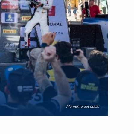
a
Momento del podio