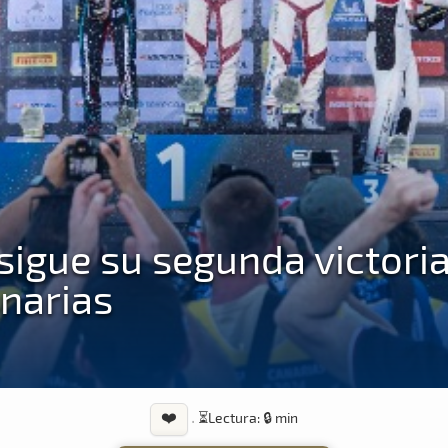
igue su segunda victori
anarias
❤️
·
⏳
Lectura: 🔒 min