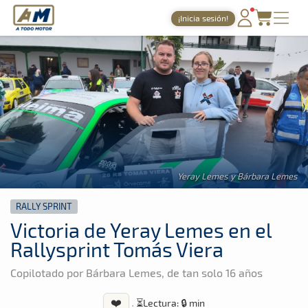
A Todo Motor
· Revista del motor desde 1999
¡Inicia sesión!
A Todo Motor
»
Noticias
»
Rally Sprint
PORTADA
TIEMPOS ONLINE
NOTICIAS
AGENDA
GALERÍAS
Yeray Lemes y Bárbara Lemes
TIENDA
RALLY SPRINT
ARCHIVO
Victoria de Yeray Lemes en el
Rallysprint Tomás Viera
Copilotado por Bárbara Lemes, de tan solo 16 años
❤️
·
⏳
Lectura: 🔒 min