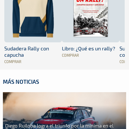
Sudadera Rally con
Libro: ¿Qué es un rally?
Sud
capucha
con
COMPRAR
COMPRAR
COM
MÁS NOTICIAS
Diego Ruiloba logra el triunfo por la mínima en el