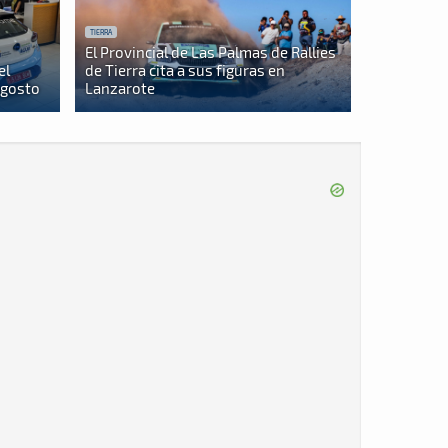
TIERRA
El Provincial de Las Palmas de Rallies
el
de Tierra cita a sus figuras en
agosto
Lanzarote