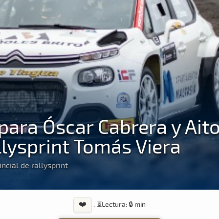
para Óscar Cabrera y Aito
llysprint Tomás Viera
ncial de rallysprint
❤️
·
⏳
Lectura: 🔒 min