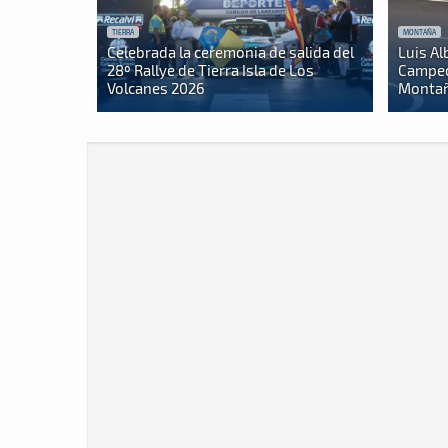
TIERRA
MONTAÑA
Celebrada la ceremonia de salida del
Luis Al
28º Rallye de Tierra Isla de Los
Campeo
Volcanes 2026
Montañ