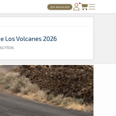
¡Sin anuncios!
PORTADA
TIEMPOS ONLINE
 de Los Volcanes 2026
NOTICIAS
scritos
AGENDA
GALERÍAS
TIENDA
ARCHIVO