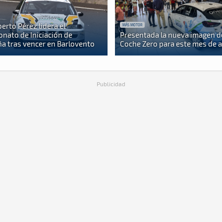
berto Pérez lidera el
MÁS MOTOR
nato de Iniciación de
Presentada la nueva imagen d
a tras vencer en Barlovento
Coche Zero para este mes de 
Publicidad