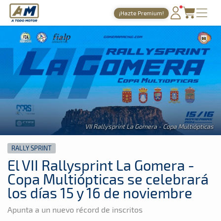
A Todo Motor
· Revista del motor desde 1999
¡Hazte Premium!
A Todo Motor
»
Noticias
»
Rally Sprint
PORTADA
TIEMPOS ONLINE
NOTICIAS
AGENDA
GALERÍAS
VII Rallysprint La Gomera - Copa Multiópticas
TIENDA
RALLY SPRINT
ARCHIVO
El VII Rallysprint La Gomera -
Copa Multiópticas se celebrará
los días 15 y 16 de noviembre
Apunta a un nuevo récord de inscritos