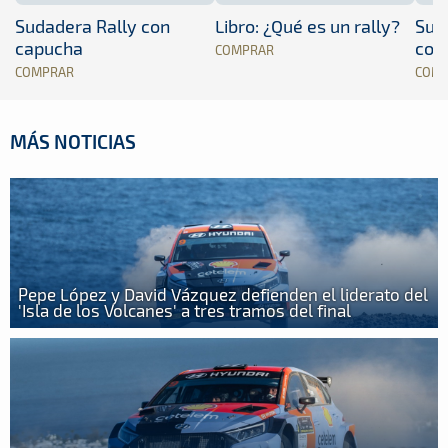
Sudadera Rally con
Libro: ¿Qué es un rally?
Sud
capucha
con
COMPRAR
COMPRAR
COM
MÁS NOTICIAS
Pepe López y David Vázquez defienden el liderato del
'Isla de los Volcanes' a tres tramos del final