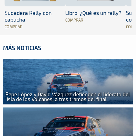
Sudadera Rally con
Libro: ¿Qué es un rally?
Sud
capucha
con
COMPRAR
COMPRAR
COM
MÁS NOTICIAS
Pepe López y David Vázquez defienden el liderato del
'Isla de los Volcanes' a tres tramos del final