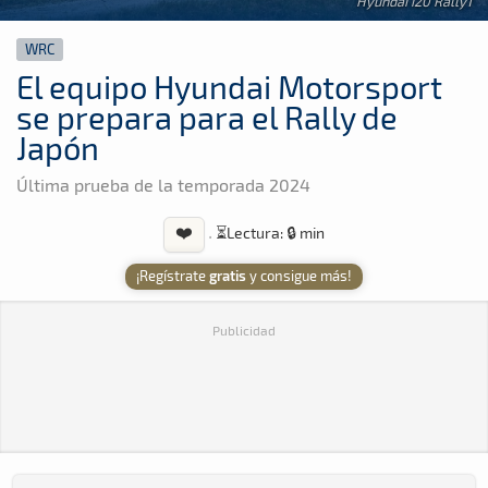
Hyundai i20 Rally1
WRC
El equipo Hyundai Motorsport
se prepara para el Rally de
Japón
Última prueba de la temporada 2024
❤️
·
⏳
Lectura: 🔒 min
¡Regístrate
gratis
y consigue más!
Publicidad