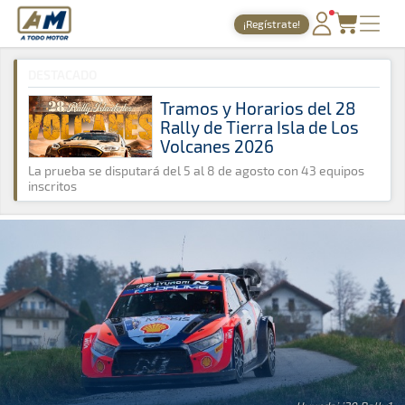
A Todo Motor
· Revista del motor desde 1999
¡Regístrate!
A Todo Motor
»
Noticias
»
WRC
PORTADA
DESTACADO
TIEMPOS ONLINE
Tramos y Horarios del 28
Rally de Tierra Isla de Los
NOTICIAS
Volcanes 2026
AGENDA
La prueba se disputará del 5 al 8 de agosto con 43 equipos
inscritos
GALERÍAS
TIENDA
ARCHIVO