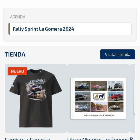
AGENDA
Rally Sprint La Gomera 2024
TIENDA
Visitar Tienda
NUEVO
Camiseta Canarias
Libro: Mejores imágenes
Band