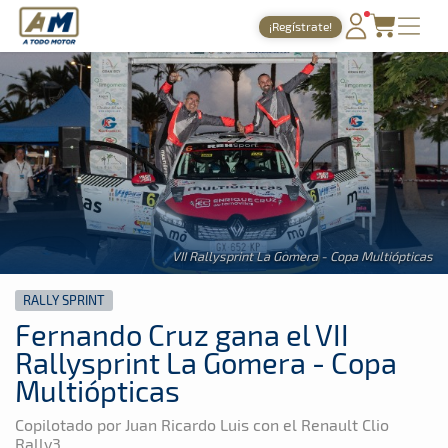
A Todo Motor
· Revista del motor desde 1999
¡Regístrate!
A Todo Motor
»
Noticias
»
Rally Sprint
PORTADA
TIEMPOS ONLINE
NOTICIAS
AGENDA
GALERÍAS
VII Rallysprint La Gomera - Copa Multiópticas
TIENDA
RALLY SPRINT
ARCHIVO
Fernando Cruz gana el VII
Rallysprint La Gomera - Copa
Multiópticas
Copilotado por Juan Ricardo Luis con el Renault Clio
Rally3