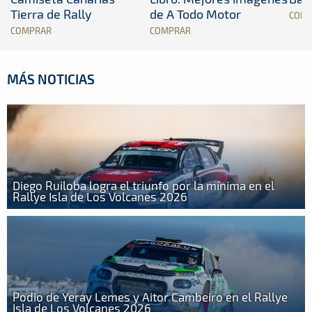
Tierra de Rally
de A Todo Motor
COM
COMPRAR
COMPRAR
MÁS NOTICIAS
Diego Ruiloba logra el triunfo por la mínima en el
Rallye Isla de Los Volcanes 2026
Podio de Yeray Lemes y Aitor Cambeiro en el Rallye
Isla de Los Volcanes 2026