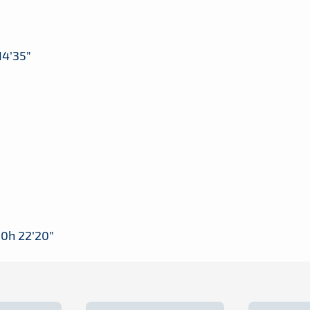
14’35”
10h 22’20”