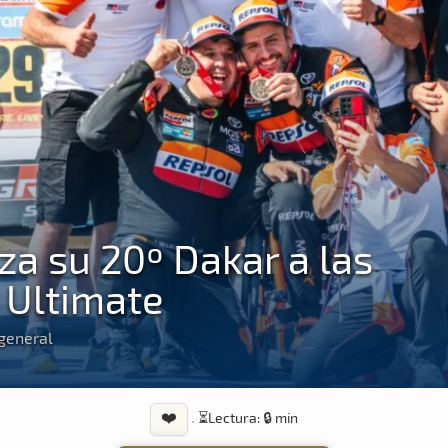
iza su 20º Dakar a las
 Ultimate
 general
❤️
·
⏳
Lectura: 🔒 min