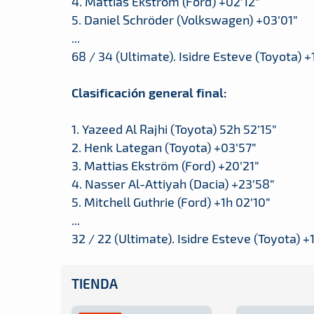
4. Mattias Ekström (Ford) +02’12”
5. Daniel Schröder (Volkswagen) +03’01”
...
68 / 34 (Ultimate). Isidre Esteve (Toyota) +
Clasificación general final:
1. Yazeed Al Rajhi (Toyota) 52h 52’15”
2. Henk Lategan (Toyota) +03’57”
3. Mattias Ekström (Ford) +20’21”
4. Nasser Al-Attiyah (Dacia) +23’58”
5. Mitchell Guthrie (Ford) +1h 02’10”
...
32 / 22 (Ultimate). Isidre Esteve (Toyota) +
TIENDA