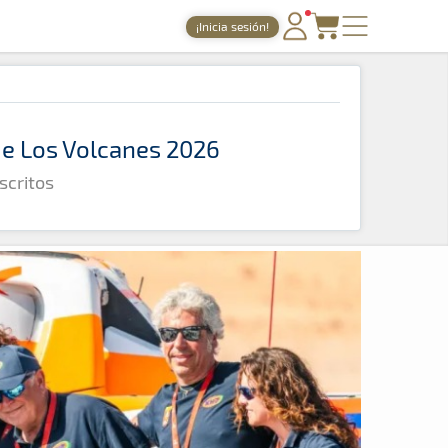
¡Inicia sesión!
PORTADA
TIEMPOS ONLINE
 de Los Volcanes 2026
NOTICIAS
scritos
AGENDA
GALERÍAS
TIENDA
ARCHIVO