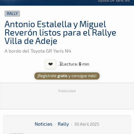
Toyota GR Yaris N4
RALLY
Antonio Estalella y Miguel
Reverón listos para el Rallye
Villa de Adeje
A bordo del Toyota GR Yaris N4
❤️
·
⏳
Lectura: 🔒 min
¡Regístrate
gratis
y consigue más!
Publicidad
Noticias
·
Rally
·
30 Abril 2025