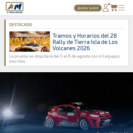
A Todo Motor
· Revista del motor desde 1999
¡Quitar publi!
A Todo Motor
»
Noticias
»
Rally
PORTADA
DESTACADO
TIEMPOS ONLINE
Tramos y Horarios del 28
Rally de Tierra Isla de Los
NOTICIAS
Volcanes 2026
AGENDA
La prueba se disputará del 5 al 8 de agosto con 43 equipos
inscritos
GALERÍAS
TIENDA
ARCHIVO