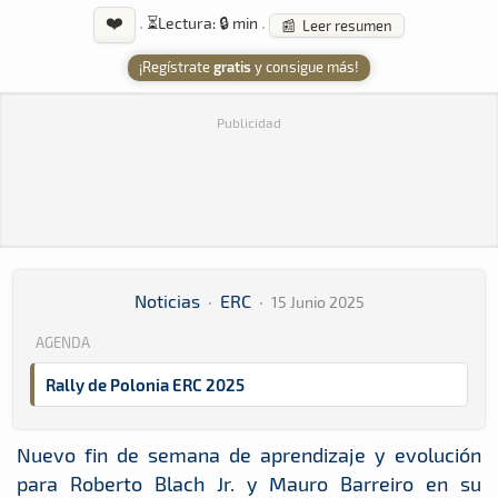
❤️
·
⏳
Lectura: 🔒 min
·
📰 Leer resumen
¡Regístrate
gratis
y consigue más!
Publicidad
Noticias
·
ERC
·
15 Junio 2025
AGENDA
Rally de Polonia ERC 2025
Nuevo fin de semana de aprendizaje y evolución
para Roberto Blach Jr. y Mauro Barreiro en su