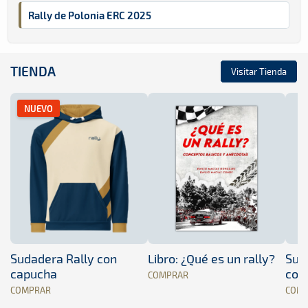
Rally de Polonia ERC 2025
TIENDA
Visitar Tienda
NUEVO
Sudadera Rally con
Libro: ¿Qué es un rally?
Sud
capucha
con
COMPRAR
COMPRAR
COM