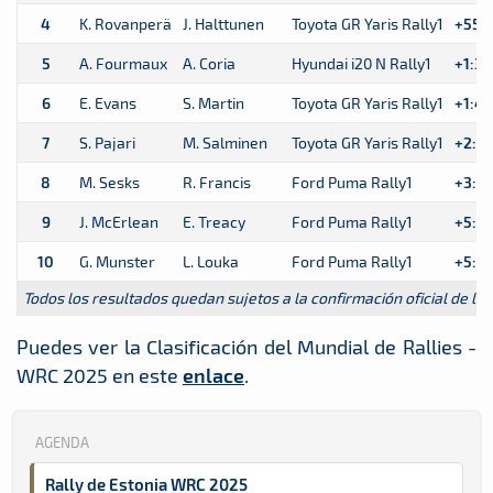
4
K. Rovanperä
J. Halttunen
Toyota GR Yaris Rally1
+55.6
5
A. Fourmaux
A. Coria
Hyundai i20 N Rally1
+1:33
6
E. Evans
S. Martin
Toyota GR Yaris Rally1
+1:43
7
S. Pajari
M. Salminen
Toyota GR Yaris Rally1
+2:55
8
M. Sesks
R. Francis
Ford Puma Rally1
+3:36
9
J. McErlean
E. Treacy
Ford Puma Rally1
+5:29
10
G. Munster
L. Louka
Ford Puma Rally1
+5:57
Todos los resultados quedan sujetos a la confirmación oficial de la 
Puedes ver la Clasificación del Mundial de Rallies -
WRC 2025 en este
enlace
.
AGENDA
Rally de Estonia WRC 2025