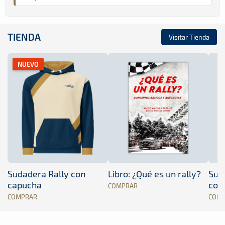
TIENDA
Visitar Tienda
NUEVO
Sudadera Rally con
Libro: ¿Qué es un rally?
Sud
capucha
con
COMPRAR
COMPRAR
COM