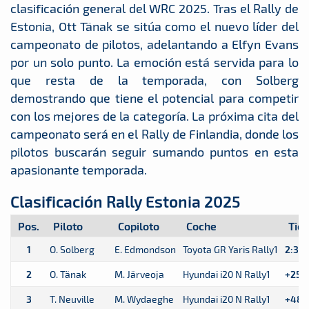
clasificación general del WRC 2025. Tras el Rally de
Estonia, Ott Tänak se sitúa como el nuevo líder del
campeonato de pilotos, adelantando a Elfyn Evans
por un solo punto. La emoción está servida para lo
que resta de la temporada, con Solberg
demostrando que tiene el potencial para competir
con los mejores de la categoría. La próxima cita del
campeonato será en el Rally de Finlandia, donde los
pilotos buscarán seguir sumando puntos en esta
apasionante temporada.
Clasificación Rally Estonia 2025
Pos.
Piloto
Copiloto
Coche
Tie
1
O. Solberg
E. Edmondson
Toyota GR Yaris Rally1
2:36:
2
O. Tänak
M. Järveoja
Hyundai i20 N Rally1
+25.2
3
T. Neuville
M. Wydaeghe
Hyundai i20 N Rally1
+48.