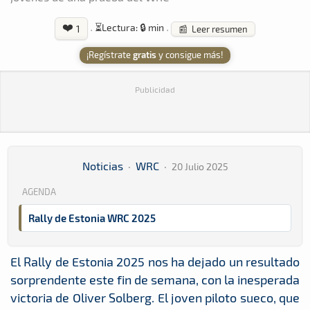
❤️
·
⏳
Lectura: 🔒 min
·
1
📰 Leer resumen
¡Regístrate
gratis
y consigue más!
Publicidad
Noticias
·
WRC
·
20 Julio 2025
AGENDA
Rally de Estonia WRC 2025
El Rally de Estonia 2025 nos ha dejado un resultado
sorprendente este fin de semana, con la inesperada
victoria de Oliver Solberg. El joven piloto sueco, que