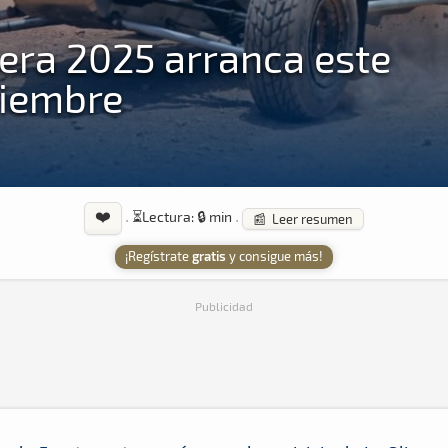
nera 2025 arranca este
tiembre
❤️
·
⏳
Lectura: 🔒 min
·
📰 Leer resumen
¡Regístrate
gratis
y consigue más!
Publicidad