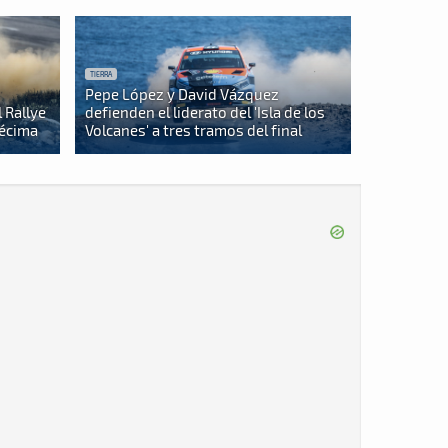
TIERRA
Pepe López y David Vázquez
 Rallye
defienden el liderato del 'Isla de los
décima
Volcanes' a tres tramos del final