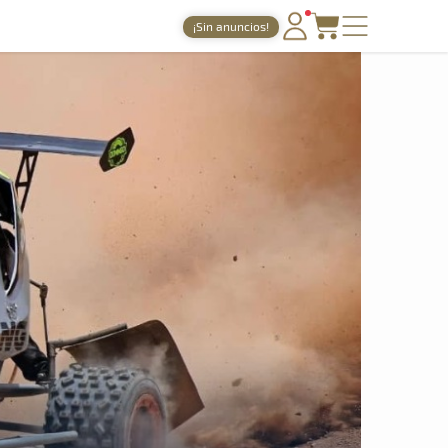
¡Sin anuncios!
PORTADA
TIEMPOS ONLINE
NOTICIAS
AGENDA
GALERÍAS
TIENDA
ARCHIVO