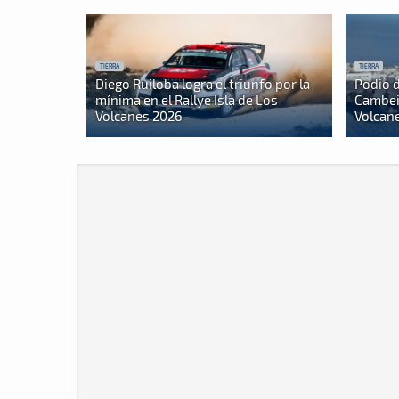
TIERRA
TIERRA
Diego Ruiloba logra el triunfo por la
Podio d
mínima en el Rallye Isla de Los
Cambeir
Volcanes 2026
Volcan