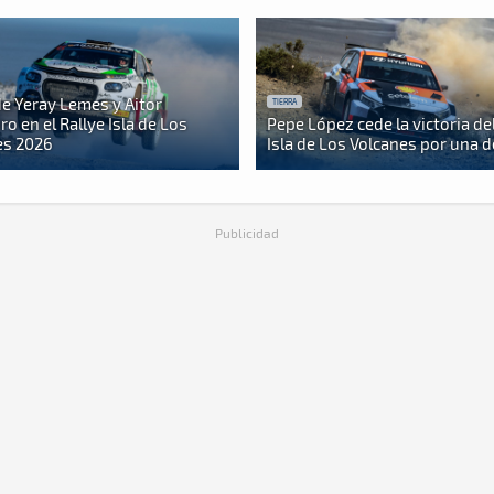
e Yeray Lemes y Aitor
TIERRA
o en el Rallye Isla de Los
Pepe López cede la victoria del
es 2026
Isla de Los Volcanes por una 
Publicidad