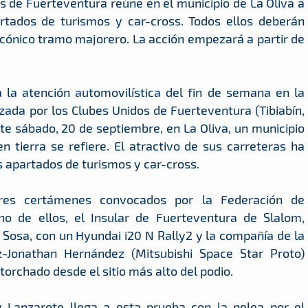
s de Fuerteventura reúne en el municipio de La Oliva a
rtados de turismos y car-cross. Todos ellos deberán
icónico tramo majorero. La acción empezará a partir de
 la atención automovilística del fin de semana en la
zada por los Clubes Unidos de Fuerteventura (Tibiabín,
te sábado, 20 de septiembre, en La Oliva, un municipio
n tierra se refiere. El atractivo de sus carreteras ha
s apartados de turismos y car-cross.
tres certámenes convocados por la Federación de
o de ellos, el Insular de Fuerteventura de Slalom,
 Sosa, con un Hyundai i20 N Rally2 y la compañía de la
z-Jonathan Hernández (Mitsubishi Space Star Proto)
ntorchado desde el sitio más alto del podio.
y Lanzarote llega a esta prueba con la pelea por el