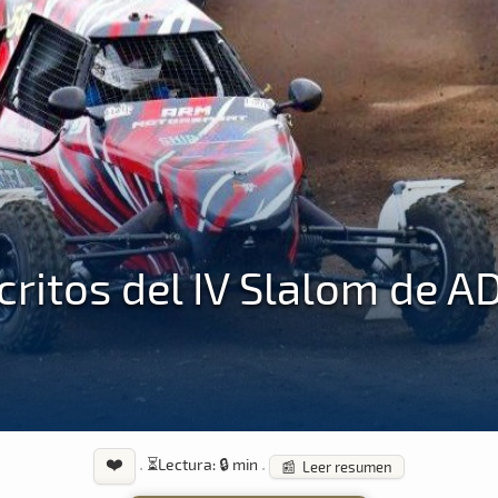
scritos del IV Slalom de 
❤️
·
⏳
Lectura: 🔒 min
·
📰 Leer resumen