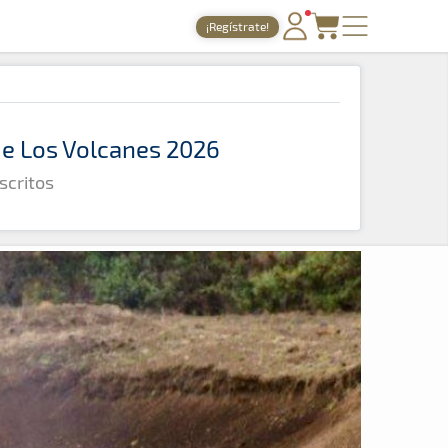
¡Regístrate!
PORTADA
TIEMPOS ONLINE
 de Los Volcanes 2026
NOTICIAS
scritos
AGENDA
GALERÍAS
TIENDA
ARCHIVO