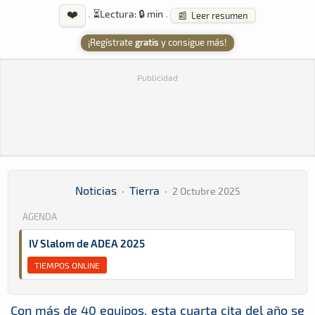
❤️
·
⏳
Lectura: 🔒 min
·
📰 Leer resumen
¡Regístrate
gratis
y consigue más!
Publicidad
Noticias
·
Tierra
·
2 Octubre 2025
AGENDA
IV Slalom de ADEA 2025
TIEMPOS ONLINE
Con más de 40 equipos, esta cuarta cita del año se