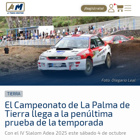
A Todo Motor
· Revista del motor desde 1999
¡Regístrate!
A Todo Motor
»
Noticias
»
Tierra
PORTADA
TIEMPOS ONLINE
NOTICIAS
AGENDA
GALERÍAS
Foto: Olegario Leal
TIENDA
TIERRA
ARCHIVO
El Campeonato de La Palma de
Tierra llega a la penúltima
prueba de la temporada
Con el IV Slalom Adea 2025 este sábado 4 de octubre