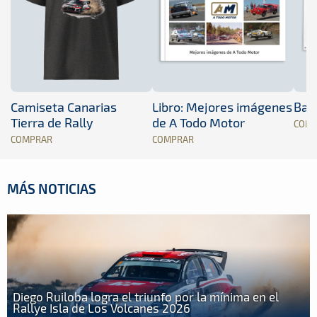
Camiseta Canarias
Libro: Mejores imágenes
Band
Tierra de Rally
de A Todo Motor
COM
COMPRAR
COMPRAR
MÁS NOTICIAS
Diego Ruiloba logra el triunfo por la mínima en el
Rallye Isla de Los Volcanes 2026