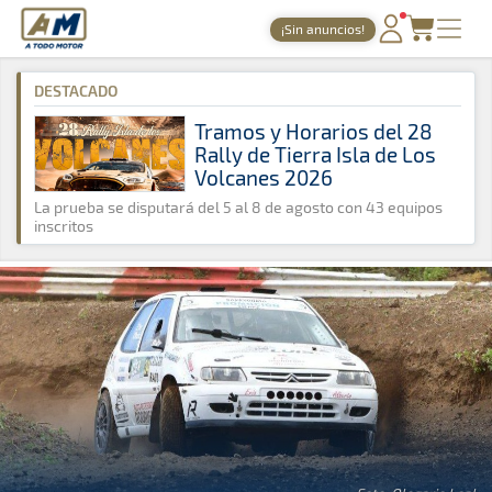
A Todo Motor
· Revista del motor desde 1999
¡Sin anuncios!
A Todo Motor
»
Noticias
»
Slalom
PORTADA
DESTACADO
TIEMPOS ONLINE
Tramos y Horarios del 28
Rally de Tierra Isla de Los
NOTICIAS
Volcanes 2026
AGENDA
La prueba se disputará del 5 al 8 de agosto con 43 equipos
inscritos
GALERÍAS
TIENDA
ARCHIVO