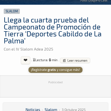
Foto: Olegario Leal
SLALOM
Llega la cuarta prueba del
Campeonato de Promoción de
Tierra ‘Deportes Cabildo de La
Palma’
Con el IV Slalom Adea 2025
❤️
·
⏳
Lectura: 🔒 min
·
📰 Leer resumen
¡Regístrate
gratis
y consigue más!
Publicidad
Noticias
·
Slalom
·
3 Octubre 2025