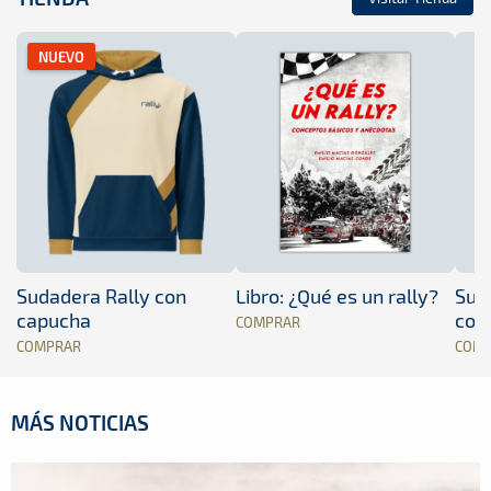
NUEVO
Sudadera Rally con
Libro: ¿Qué es un rally?
Sud
capucha
con
COMPRAR
COMPRAR
COM
MÁS NOTICIAS