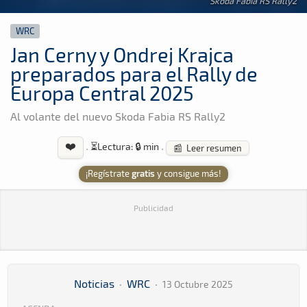
Skoda Fabia RS Rally2
WRC
Jan Cerny y Ondrej Krajca
preparados para el Rally de
Europa Central 2025
Al volante del nuevo Skoda Fabia RS Rally2
❤️
·
⏳
Lectura: 🔒 min
·
📰 Leer resumen
¡Regístrate
gratis
y consigue más!
Publicidad
Noticias
·
WRC
·
13 Octubre 2025