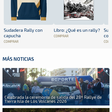
Sudadera Rally con
Libro: ¿Qué es un rally?
Sud
capucha
con
COMPRAR
COMPRAR
COM
MÁS NOTICIAS
Celebrada la ceremonia de salida del 28º Rallye de
Tierra Isla de Los Volcanes 2026