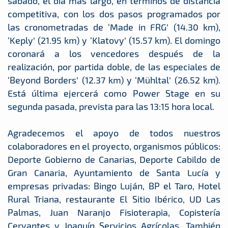
sábado, el día más largo, en términos de distancia
competitiva, con los dos pasos programados por
las cronometradas de ‘Made in FRG’ (14.30 km),
‘Keply’ (21.95 km) y ‘Klatovy’ (15.57 km). El domingo
coronará a los vencedores después de la
realización, por partida doble, de las especiales de
‘Beyond Borders’ (12.37 km) y ‘Mühltal’ (26.52 km).
Está última ejercerá como Power Stage en su
segunda pasada, prevista para las 13:15 hora local.
Agradecemos el apoyo de todos nuestros
colaboradores en el proyecto, organismos públicos:
Deporte Gobierno de Canarias, Deporte Cabildo de
Gran Canaria, Ayuntamiento de Santa Lucía y
empresas privadas: Bingo Luján, BP el Taro, Hotel
Rural Triana, restaurante El Sitio Ibérico, UD Las
Palmas, Juan Naranjo Fisioterapia, Copistería
Cervantes y Joaquín Servicios Agrícolas. También