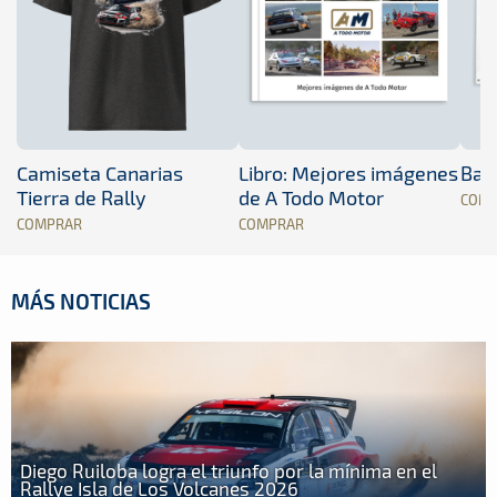
Camiseta Canarias
Libro: Mejores imágenes
Band
Tierra de Rally
de A Todo Motor
COM
COMPRAR
COMPRAR
MÁS NOTICIAS
Diego Ruiloba logra el triunfo por la mínima en el
Rallye Isla de Los Volcanes 2026