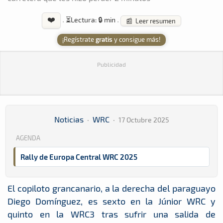
❤️
·
⏳
Lectura: 🔒 min
·
📰 Leer resumen
¡Regístrate
gratis
y consigue más!
Publicidad
Noticias
·
WRC
·
17 Octubre 2025
AGENDA
Rally de Europa Central WRC 2025
El copiloto grancanario, a la derecha del paraguayo
Diego Domínguez, es sexto en la Júnior WRC y
quinto en la WRC3 tras sufrir una salida de