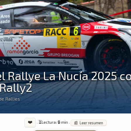
el Rallye La Nucía 2025 c
 Rally2
e Rallies
❤️
·
⏳
Lectura: 🔒 min
·
📰 Leer resumen