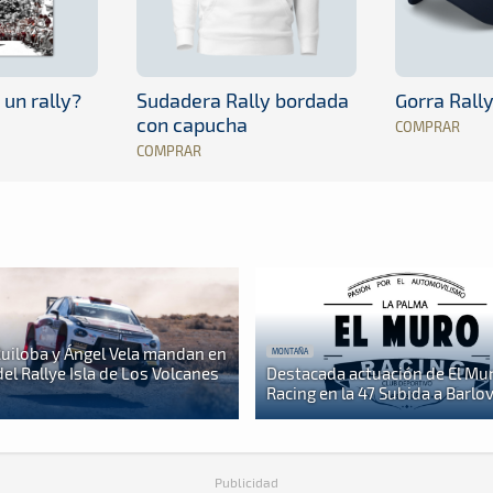
 un rally?
Sudadera Rally bordada
Gorra Rall
con capucha
COMPRAR
COMPRAR
Ruiloba y Ángel Vela mandan en
MONTAÑA
del Rallye Isla de Los Volcanes
Destacada actuación de El Mu
Racing en la 47 Subida a Barlo
Publicidad