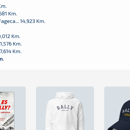
Km.
,681 Km.
ageca... 14,923 Km.
0,012 Km.
21,576 Km.
7,614 Km.
m.