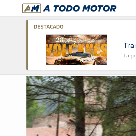
A Todo Motor
· Revista del motor desde 1999
A Todo Motor
»
Noticias
»
Rally
DESTACADO
Tra
La pr
Revista del motor desde 1999