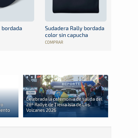
y bordada
Sudadera Rally bordada
color sin capucha
COMPRAR
TIERRA
Celebrada la ceremonia de salida del
ro
28º Rallye de Tierra Isla de Los
vento
Volcanes 2026