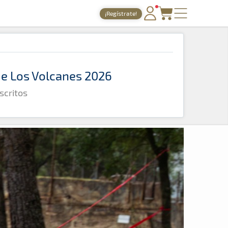
¡Regístrate!
PORTADA
TIEMPOS ONLINE
 de Los Volcanes 2026
NOTICIAS
scritos
AGENDA
GALERÍAS
TIENDA
ARCHIVO