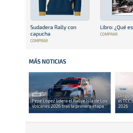
Sudadera Rally con
Libro: ¿Qué es
capucha
COMPRAR
COMPRAR
MÁS NOTICIAS
TIERRA
Diego 
TIERRA
Pepe López lidera el Rallye Isla de Los
el TCC 
Volcanes 2026 tras la primera etapa
2026