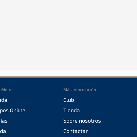
o Motor
Más Información
ada
Club
pos Online
Tienda
cias
Sobre nosotros
da
Contactar