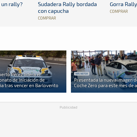
 un rally?
Sudadera Rally bordada
Gorra Rall
con capucha
COMPRAR
COMPRAR
berto Pérez lidera el
MÁS MOTOR
nato de Iniciación de
Presentada la nueva imagen d
a tras vencer en Barlovento
Coche Zero para este mes de 
Publicidad