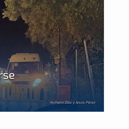
rse
Aythami Díaz y Jesús Pérez