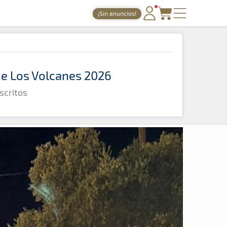
¡Sin anuncios!
PORTADA
TIEMPOS ONLINE
 de Los Volcanes 2026
NOTICIAS
scritos
AGENDA
GALERÍAS
TIENDA
ARCHIVO