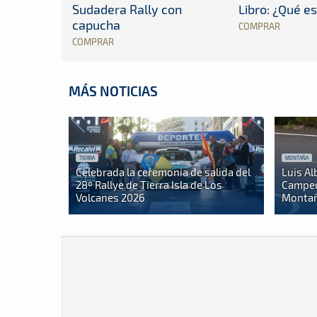
Sudadera Rally con
Libro: ¿Qué es
capucha
COMPRAR
COMPRAR
MÁS NOTICIAS
TIERRA
MONTAÑA
Celebrada la ceremonia de salida del
Luis Al
28º Rallye de Tierra Isla de Los
Campeo
Volcanes 2026
Montañ