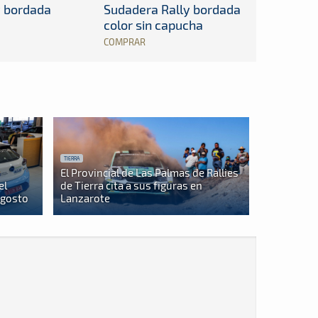
y bordada
Sudadera Rally bordada
color sin capucha
COMPRAR
TIERRA
El Provincial de Las Palmas de Rallies
el
de Tierra cita a sus figuras en
agosto
Lanzarote