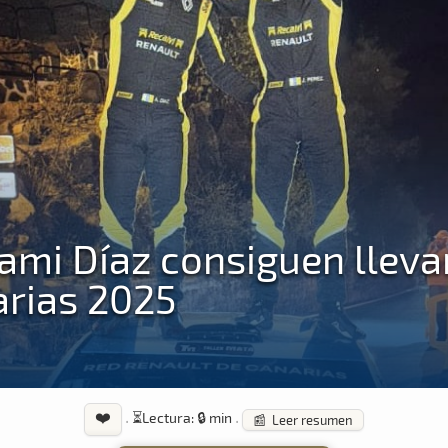
hami Díaz consiguen lleva
arias 2025
❤️
·
⏳
Lectura: 🔒 min
·
📰 Leer resumen