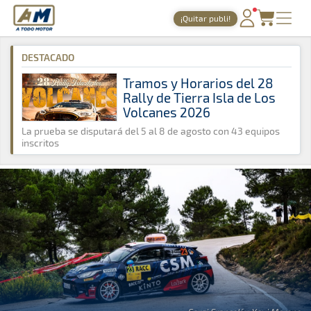
A Todo Motor
· Revista del motor desde 1999
¡Quitar publi!
A Todo Motor
»
Noticias
»
Rally
PORTADA
DESTACADO
TIEMPOS ONLINE
Tramos y Horarios del 28
Rally de Tierra Isla de Los
NOTICIAS
Volcanes 2026
AGENDA
La prueba se disputará del 5 al 8 de agosto con 43 equipos
inscritos
GALERÍAS
TIENDA
ARCHIVO