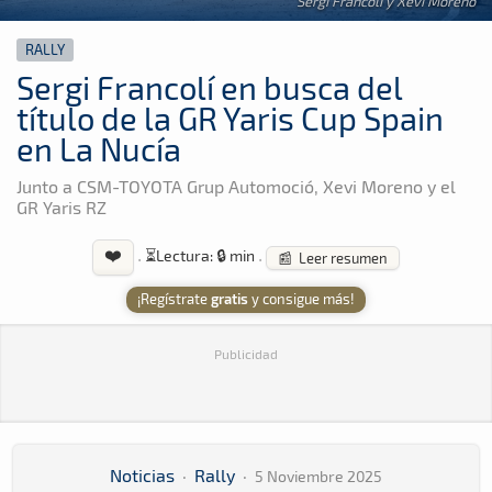
Sergi Francolí y Xevi Moreno
RALLY
Sergi Francolí en busca del
título de la GR Yaris Cup Spain
en La Nucía
Junto a CSM-TOYOTA Grup Automoció, Xevi Moreno y el
GR Yaris RZ
❤️
·
⏳
Lectura: 🔒 min
·
📰 Leer resumen
¡Regístrate
gratis
y consigue más!
Publicidad
Noticias
·
Rally
·
5 Noviembre 2025