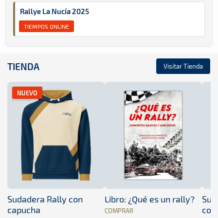
Rallye La Nucía 2025
TIEMPOS ONLINE
TIENDA
Visitar Tienda
NUEVO
Sudadera Rally con
Libro: ¿Qué es un rally?
Sud
capucha
con
COMPRAR