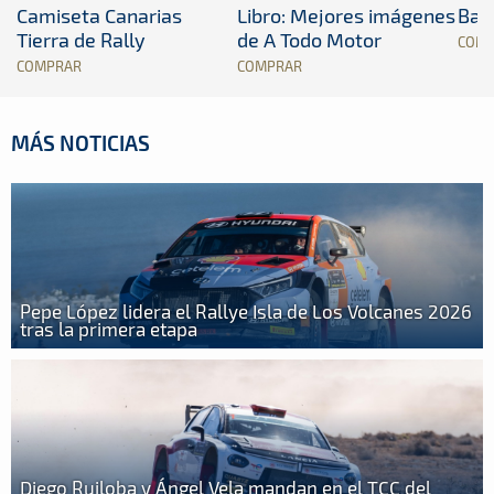
Camiseta Canarias
Libro: Mejores imágenes
Band
Tierra de Rally
de A Todo Motor
COM
COMPRAR
COMPRAR
MÁS NOTICIAS
Pepe López lidera el Rallye Isla de Los Volcanes 2026
tras la primera etapa
Diego Ruiloba y Ángel Vela mandan en el TCC del