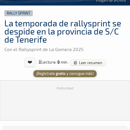
Imagen de archivo
RALLY SPRINT
La temporada de rallysprint se
despide en la provincia de S/C
de Tenerife
Con el Rallysprint de La Gomera 2025
❤️
·
⏳
Lectura: 🔒 min
·
📰 Leer resumen
¡Regístrate
gratis
y consigue más!
Publicidad