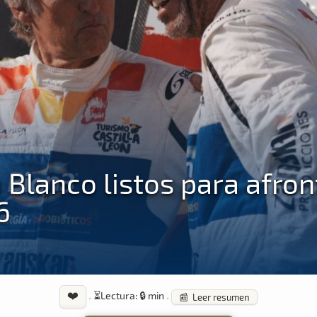
u Blanco listos para afron
6
❤️
·
⏳
Lectura: 🔒 min
·
📰 Leer resumen