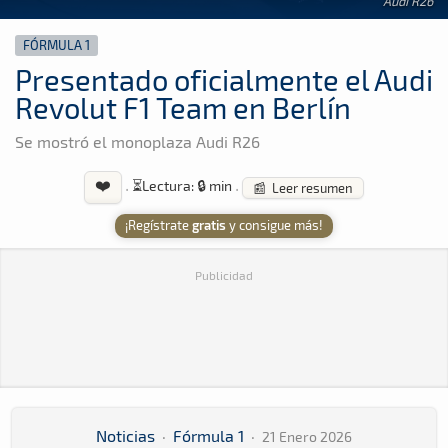
Audi R26
FÓRMULA 1
Presentado oficialmente el Audi
Revolut F1 Team en Berlín
Se mostró el monoplaza Audi R26
❤️
·
⏳
Lectura: 🔒 min
·
📰 Leer resumen
¡Regístrate
gratis
y consigue más!
Publicidad
Noticias
·
Fórmula 1
·
21 Enero 2026