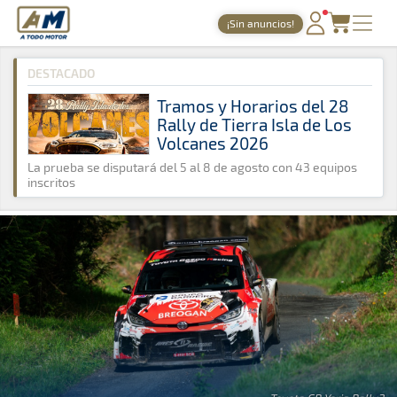
A Todo Motor
· Revista del motor desde 1999
¡Sin anuncios!
A Todo Motor
»
Noticias
»
Rally
PORTADA
DESTACADO
TIEMPOS ONLINE
Tramos y Horarios del 28
Rally de Tierra Isla de Los
NOTICIAS
Volcanes 2026
AGENDA
La prueba se disputará del 5 al 8 de agosto con 43 equipos
inscritos
GALERÍAS
TIENDA
ARCHIVO