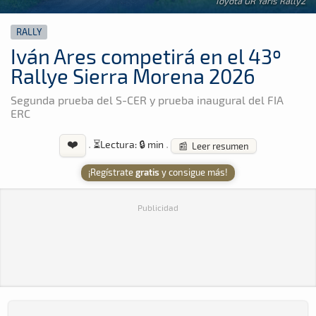
Toyota GR Yaris Rally2
RALLY
Iván Ares competirá en el 43º
Rallye Sierra Morena 2026
Segunda prueba del S-CER y prueba inaugural del FIA
ERC
❤️
·
⏳
Lectura: 🔒 min
·
📰 Leer resumen
¡Regístrate
gratis
y consigue más!
Publicidad