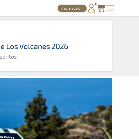
¡Inicia sesión!
PORTADA
TIEMPOS ONLINE
 de Los Volcanes 2026
NOTICIAS
scritos
AGENDA
GALERÍAS
TIENDA
ARCHIVO