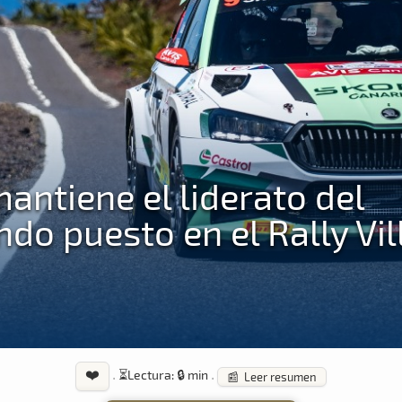
antiene el liderato del
do puesto en el Rally Vil
❤️
·
⏳
Lectura: 🔒 min
·
📰 Leer resumen