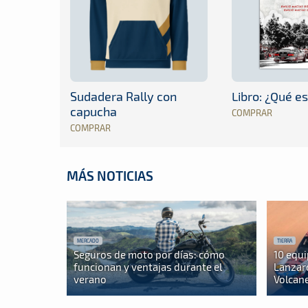
Sudadera Rally con
Libro: ¿Qué es
capucha
COMPRAR
COMPRAR
MÁS NOTICIAS
MERCADO
TIERRA
Seguros de moto por días: cómo
10 equi
funcionan y ventajas durante el
Lanzaro
verano
Volcan