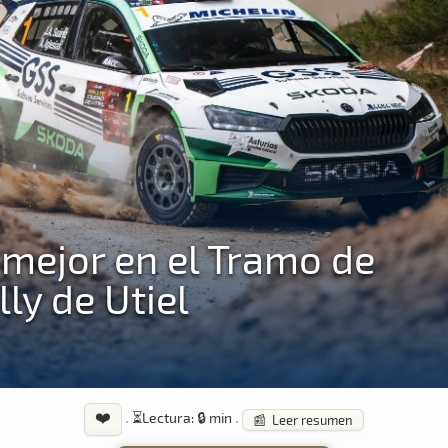
l mejor en el Tramo de
lly de Utiel
❤️
·
⏳
Lectura: 🔒 min
·
📰 Leer resumen