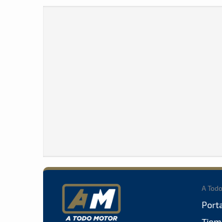
A Tod
Port
Tiem