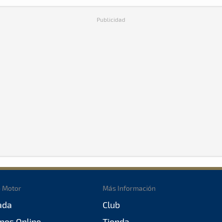
Publicidad
o Motor
Más Información
ada
Club
pos Online
Tienda