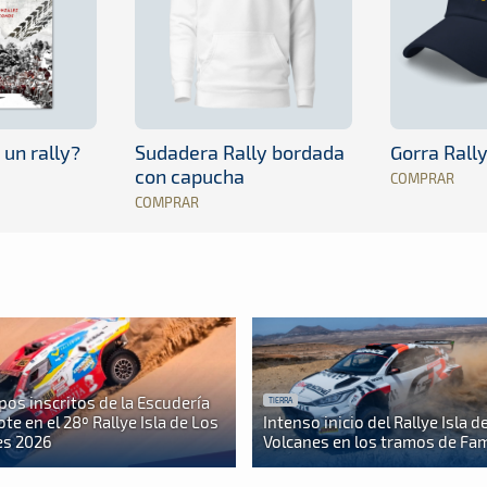
 un rally?
Sudadera Rally bordada
Gorra Rall
con capucha
COMPRAR
COMPRAR
pos inscritos de la Escudería
TIERRA
te en el 28º Rallye Isla de Los
Intenso inicio del Rallye Isla d
es 2026
Volcanes en los tramos de Fa