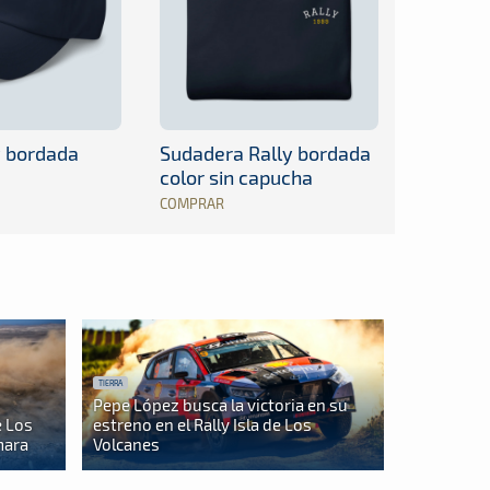
y bordada
Sudadera Rally bordada
color sin capucha
COMPRAR
TIERRA
Pepe López busca la victoria en su
e Los
estreno en el Rally Isla de Los
mara
Volcanes