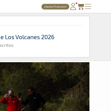
¡Hazte Premium!
PORTADA
TIEMPOS ONLINE
 de Los Volcanes 2026
NOTICIAS
scritos
AGENDA
GALERÍAS
TIENDA
ARCHIVO