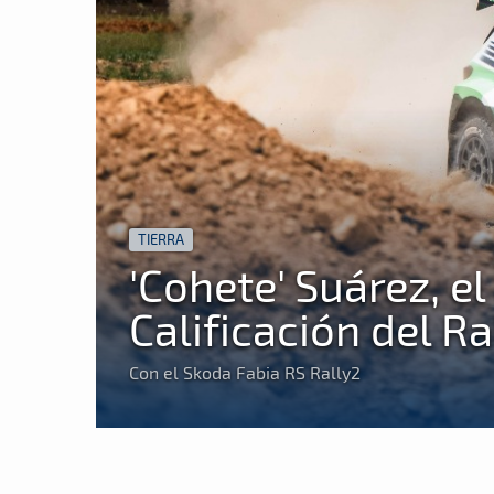
TIERRA
'Cohete' Suárez, e
Calificación del Ra
Con el Skoda Fabia RS Rally2