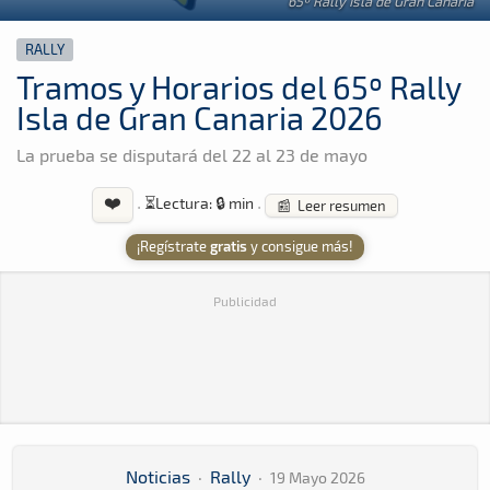
65º Rally Isla de Gran Canaria
RALLY
Tramos y Horarios del 65º Rally
Isla de Gran Canaria 2026
La prueba se disputará del 22 al 23 de mayo
❤️
·
⏳
Lectura: 🔒 min
·
📰 Leer resumen
¡Regístrate
gratis
y consigue más!
Publicidad
Noticias
·
Rally
·
19 Mayo 2026