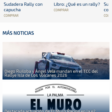
Sudadera Rally con
Libro: ¿Qué es un rally?
Sud
capucha
con
COMPRAR
COMPRAR
COM
MÁS NOTICIAS
Diego Ruiloba y Ángel Vela mandan en el TCC del
Rallye Isla de Los Volcanes 2026
Destacada actuación de El Muro Racing en la 47