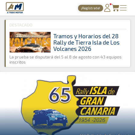
A Todo Motor
· Revista del motor desde 1999
¡Regístrate!
A Todo Motor
»
Noticias
»
Rally
PORTADA
DESTACADO
TIEMPOS ONLINE
Tramos y Horarios del 28
Rally de Tierra Isla de Los
NOTICIAS
Volcanes 2026
AGENDA
La prueba se disputará del 5 al 8 de agosto con 43 equipos
inscritos
GALERÍAS
TIENDA
ARCHIVO