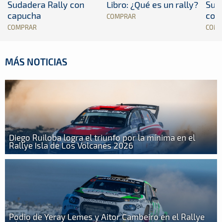
Sudadera Rally con
Libro: ¿Qué es un rally?
Sud
capucha
con
COMPRAR
COMPRAR
COM
MÁS NOTICIAS
Diego Ruiloba logra el triunfo por la mínima en el
Rallye Isla de Los Volcanes 2026
Podio de Yeray Lemes y Aitor Cambeiro en el Rallye