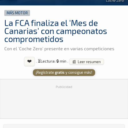
Coche Zero
MÁS MOTOR
La FCA finaliza el 'Mes de
Canarias' con campeonatos
comprometidos
Con el 'Coche Zero' presente en varias competiciones
❤️
·
⏳
Lectura: 🔒 min
·
📰 Leer resumen
¡Regístrate
gratis
y consigue más!
Publicidad