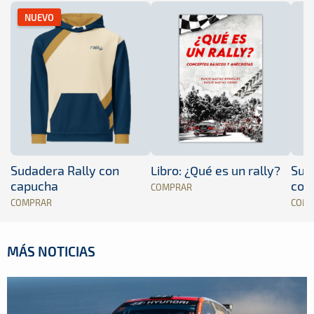
NUEVO
Sudadera Rally con
Libro: ¿Qué es un rally?
Sud
capucha
con
COMPRAR
COMPRAR
COM
MÁS NOTICIAS